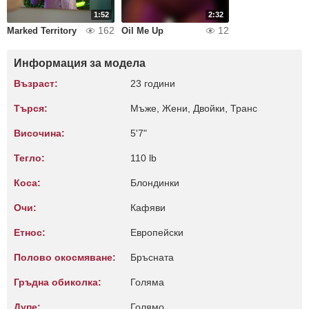
1:52
2:32
162
12
Marked Territory
Oil Me Up
Информация за модела
Възраст:
23 години
Търся:
Мъже, Жени, Двойки, Транс
Височина:
5'7"
Тегло:
110 lb
Коса:
Блондинки
Очи:
Кафяви
Етнос:
Европейски
Полово окосмяване:
Бръсната
Гръдна обиколка:
Голяма
Дупе:
Голямо