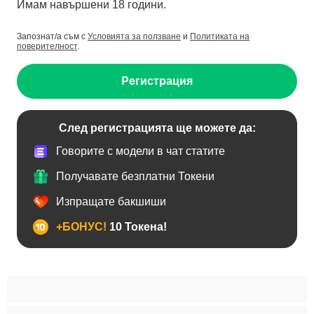
Имам навършени 18 години.
Запознат/а съм с
Условията за ползване
и
Политиката на
поверителност
.
Регистрация
След регистрацията ще можете да:
Говорите с модели в чат статите
Получавате безплатни Токени
Изпращате бакшиши
+БОНУС!
10 Токена!
BDSM
Азиатки