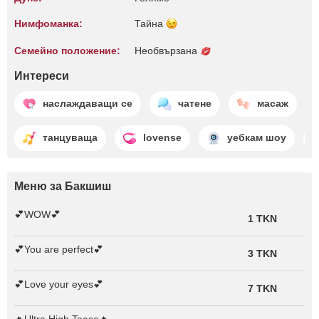
Нимфоманка:
Тайна
Семейно положение:
Необвързана
Интереси
наслаждаващи се
чатене
масаж
танцуваща
lovense
уебкам шоу
Меню за Бакшиш
💕WOW💕
1 TKN
💕You are perfect💕
3 TKN
💕Love your eyes💕
7 TKN
🔥Ultra High Tease🔥